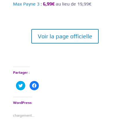
Max Payne 3
:
6,99€
au lieu de 19,99€
Voir la page officielle
Partager :
C
C
l
l
i
i
q
q
u
u
e
e
WordPress:
z
z
p
p
o
o
chargement…
u
u
r
r
p
p
a
a
r
r