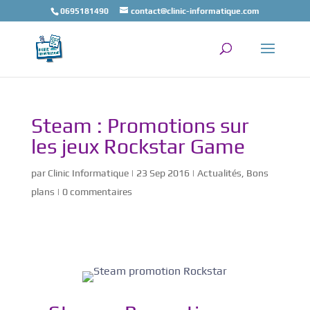
0695181490
contact@clinic-informatique.com
Steam : Promotions sur
les jeux Rockstar Game
par
Clinic Informatique
|
23 Sep 2016
|
Actualités
,
Bons
plans
|
0 commentaires