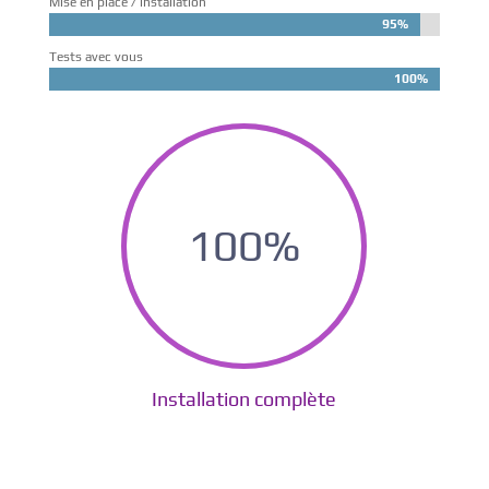
Mise en place / installation
95%
95%
Tests avec vous
100%
100%
100
%
Installation complète