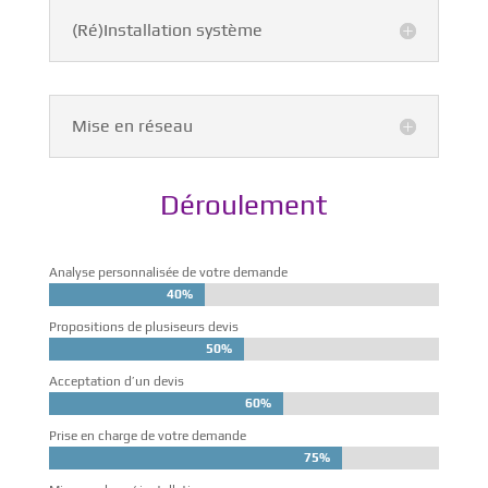
(Ré)Installation système
Mise en réseau
Déroulement
Analyse personnalisée de votre demande
40%
40%
Propositions de plusiseurs devis
50%
50%
Acceptation d’un devis
60%
60%
Prise en charge de votre demande
75%
75%