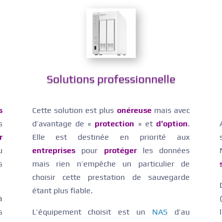
Solutions professionnelle
s
Cette solution est plus
onéreuse
mais avec
s
d’avantage de «
protection
» et
d’option
.
r
Elle est destinée en priorité aux
u
entreprises
pour
protéger
les données
s
mais rien n’empêche un particulier de
choisir cette prestation de sauvegarde
étant plus fiable.
à
s
L’équipement choisit est un
NAS
d’au