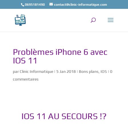
0695181490
contact@clinic-informatique.com
Problèmes iPhone 6 avec
IOS 11
par
Clinic Informatique
|
5 Jan 2018
|
Bons plans
,
IOS
|
0
commentaires
IOS 11 AU SECOURS !?