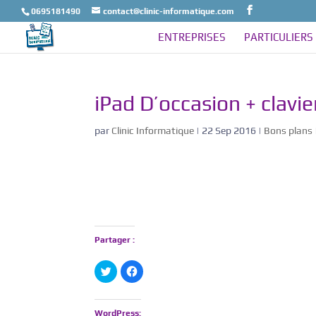
0695181490
contact@clinic-informatique.com
ENTREPRISES
PARTICULIERS
iPad D’occasion + clavie
par
Clinic Informatique
|
22 Sep 2016
|
Bons plans
Partager :
C
C
l
l
i
i
q
q
u
u
e
e
WordPress: