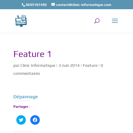
0695181490
contact@clinic-informatique.com
Feature 1
par
Clinic Informatique
|
3 Juin 2014
|
Feature
|
0
commentaires
Dépannage
Partager :
C
C
l
l
i
i
q
q