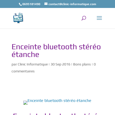
0695181490
contact@clinic-informatique.com
Enceinte bluetooth stéréo
étanche
par
Clinic Informatique
|
30 Sep 2016
|
Bons plans
|
0
commentaires