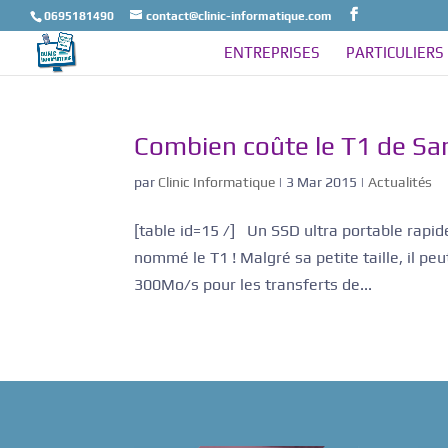
0695181490
contact@clinic-informatique.com
ENTREPRISES
PARTICULIERS
Combien coûte le T1 de S
par
Clinic Informatique
|
3 Mar 2015
|
Actualités
[table id=15 /] Un SSD ultra portable rapide
nommé le T1 ! Malgré sa petite taille, il p
300Mo/s pour les transferts de...