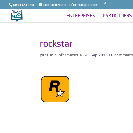
0695181490
contact@clinic-informatique.com
ENTREPRISES
PARTICULIERS
rockstar
par
Clinic Informatique
|
23 Sep 2016
|
0 commenta