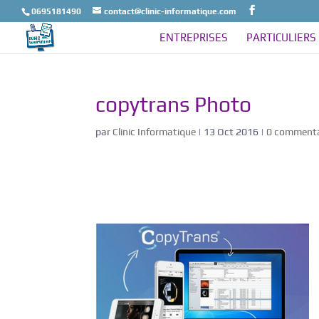
0695181490
contact@clinic-informatique.com
ENTREPRISES
PARTICULIERS
copytrans Photo
par
Clinic Informatique
|
13 Oct 2016
|
0 commenta