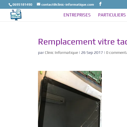
0695181490
contact@clinic-informatique.com
ENTREPRISES
PARTICULIERS
Remplacement vitre tac
par
Clinic Informatique
|
26 Sep 2017
|
0 commenta