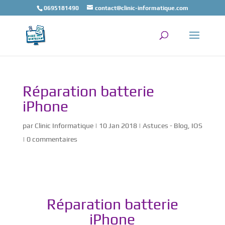
0695181490
contact@clinic-informatique.com
Réparation batterie
iPhone
par
Clinic Informatique
|
10 Jan 2018
|
Astuces - Blog
,
IOS
|
0 commentaires
Réparation batterie
iPhone