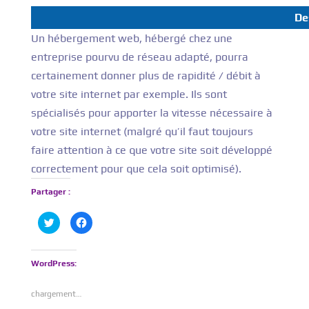
De
Un hébergement web, hébergé chez une
entreprise pourvu de réseau adapté, pourra
certainement donner plus de rapidité / débit à
votre site internet par exemple. Ils sont
spécialisés pour apporter la vitesse nécessaire à
votre site internet (malgré qu’il faut toujours
faire attention à ce que votre site soit développé
correctement pour que cela soit optimisé).
Partager :
C
C
l
l
i
i
q
q
u
u
e
e
WordPress:
z
z
p
p
o
o
chargement…
u
u
r
r