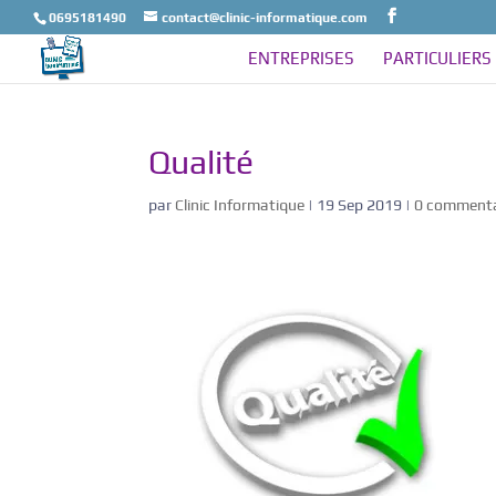
0695181490
contact@clinic-informatique.com
ENTREPRISES
PARTICULIERS
Qualité
par
Clinic Informatique
|
19 Sep 2019
|
0 commenta