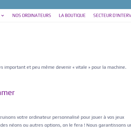
NOS ORDINATEURS
LA BOUTIQUE
SECTEUR D’INTER
ès important et peu même devenir « vitale » pour la machine.
gamer
isons votre ordinateur personnalisé pour jouer à vos jeux
 des néons ou autres options, on le fera ! Nous garantissons u