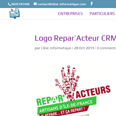
0695181490
contact@clinic-informatique.com
ENTREPRISES
PARTICULIERS
Logo Repar’Acteur CR
par
Clinic Informatique
|
28 Oct 2019
|
0 commenta