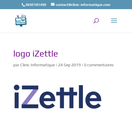
0695181490
contact@clinic-informatique.com
logo iZettle
par
Clinic Informatique
|
24 Sep 2019
|
0 commentaires