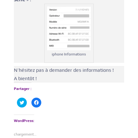
iphone Informations
N’hésitez pas à demander des informations !
A bientôt !
Partager :
C
C
l
l
i
i
q
q
u
u
e
e
WordPress:
z
z
p
p
o
o
chargement…
u
u