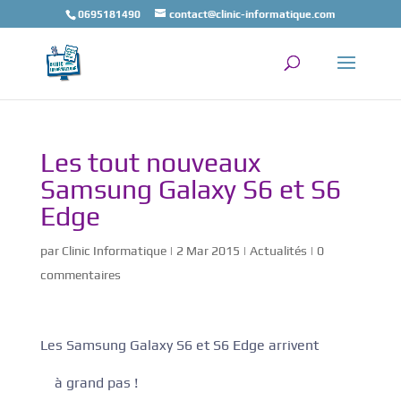
0695181490
contact@clinic-informatique.com
Les tout nouveaux
Samsung Galaxy S6 et S6
Edge
par
Clinic Informatique
|
2 Mar 2015
|
Actualités
|
0
commentaires
Les Samsung Galaxy S6 et S6 Edge arrivent
à grand pas !