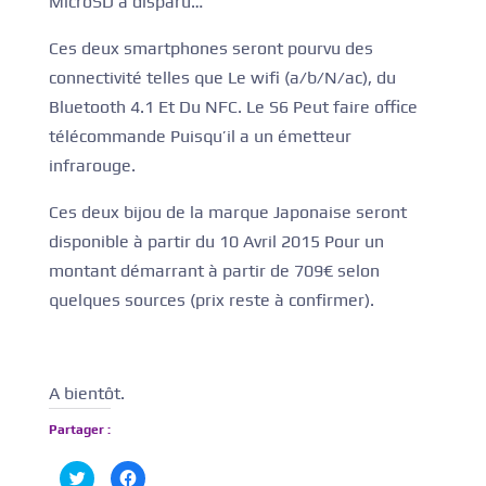
MicroSD a disparu…
Ces deux smartphones seront pourvu des
connectivité telles que Le wifi (a/b/N/ac), du
Bluetooth 4.1 Et Du NFC. Le S6 Peut faire office
télécommande Puisqu’il a un émetteur
infrarouge.
Ces deux bijou de la marque Japonaise seront
disponible à partir du 10 Avril 2015 Pour un
montant démarrant à partir de 709€ selon
quelques sources (prix reste à confirmer).
A bientôt.
Partager :
C
C