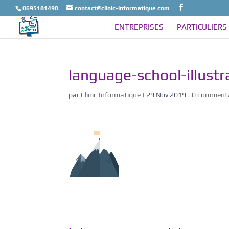
0695181490
contact@clinic-informatique.com
ENTREPRISES
PARTICULIERS
language-school-illustr
par
Clinic Informatique
|
29 Nov 2019
|
0 commenta