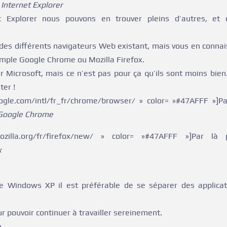
]
Internet Explorer
et Explorer nous pouvons en trouver pleins d’autres, et c
des différents navigateurs Web existant, mais vous en connai
ple Google Chrome ou Mozilla Firefox.
 Microsoft, mais ce n’est pas pour ça qu’ils sont moins bien
ter !
ogle.com/intl/fr_fr/chrome/browser/ » color= »#47AFFF »]Par
Google Chrome
mozilla.org/fr/firefox/new/ » color= »#47AFFF »]Par là 
x
e Windows XP il est préférable de se séparer des applicat
r pouvoir continuer à travailler sereinement.
e.