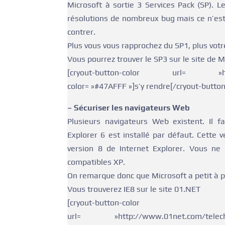
Microsoft à sortie 3 Services Pack (SP). L
résolutions de nombreux bug mais ce n’est 
contrer.
Plus vous vous rapprochez du SP1, plus vot
Vous pourrez trouver le SP3 sur le site de M
[cryout-button-color url= »http://w
color= »#47AFFF »]s’y rendre[/cryout-butto
– Sécuriser les navigateurs Web
Plusieurs navigateurs Web existent. Il f
Explorer 6 est installé par défaut. Cette v
version 8 de Internet Explorer. Vous ne 
compatibles XP.
On remarque donc que Microsoft a petit à pe
Vous trouverez IE8 sur le site 01.NET
[cryout-button-color
url= »http://www.01net.com/telecha