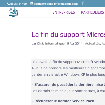
0695181490
contact@clinic-informatique.com
ENTREPRISES
PARTICULIERS
La fin du support Micr
par
Clinic Informatique
|
6 Avr 2014
|
Actualités
,
As
Le 8 Avril, la fin du support Microsoft Win
A vous de prendre les meilleures dispositio
garder en vie votre Windows XP le plus lon
–
S’assurer de posséder la dernière mise à
Les dernières mise à jour sont sorties, à vou
– Récupérer le dernier Service Pack.