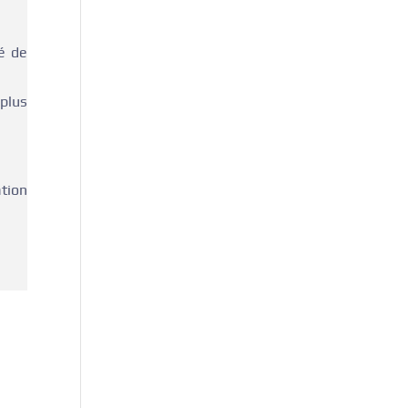
té de
 plus
ation