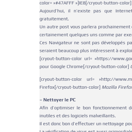
color= »#47AFFF »]IE8[/cryout-button-color
Aujourd’hui, il n’existe pas que Intern
gratuitement.
Un autre post vous parlera prochainement 
certainement quelques uns comme par exem
Ces Navigateur ne sont pas développés par
seraient beaucoup plus intéressent à exploi
[cryout-button-color url= »https://www.go
pour Google Chrome[/cryout-button-color]
[cryout-button-color url= »http://www.
Firefox[/cryout-button-color]
Mozilla Firefo
– Nettoyer le PC
Afin d’optimiser le bon fonctionnement d
inutiles et des logiciels malveillants.
Il est donc bon d’effectuer un nettoyage pou
La vérification de virus est aussi primordial