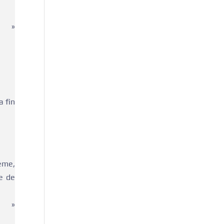
ct »
a fin
ème,
e de
ct »