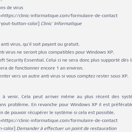
ons de virus
://clinic-informatique.com/formulaire-de-conta
ryout-button-color]
Clinic’ Informatique
anti virus, qu’il soit payant ou gratuit.
 anti virus ne seront plus compatibles pour Windows XP.
ft Security Essential. Celui ci ne sera donc plus supporté dès l
uera de fonctionner encore 1 an environ.
enter vers un autre anti virus si vous comptez rester sous XP.
g à venir. Cela peut arriver même au plus récent des syst
 sans problème. En revanche pour Windows XP il est préférabl
n de pouvoir récupérer le système si cela est possible.
://clinic-informatique.com/formulaire-de-conta
n-color]
Demander à effectuer un point de restauration