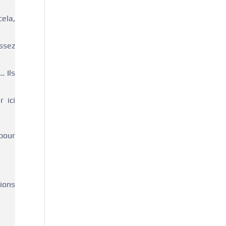
ela,
ssez
… Ils
 ici
pour
ions