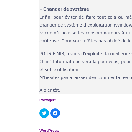
– Changer de système
Enfin, pour éviter de faire tout cela ou m
changer de système d’exploitation (Window
Microsoft pousse les consommateurs à utili
coûteuse. Donc vous n’êtes pas obligé de le 
POUR FINIR, à vous d’exploiter la meilleure 
Clinic’ Informatique sera là pour vous, pour
et votre utilisation.
N’hésitez pas à laisser des commentaires ou
A bientôt.
Partager :
C
C
l
l
i
i
q
q
u
u
e
e
WordPress: