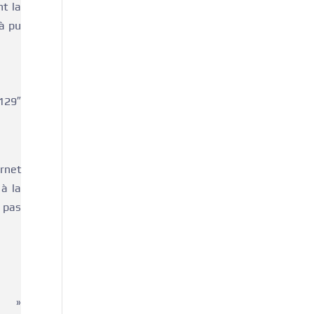
nt la
 à pu
129″
rnet
 à la
 pas
ml »