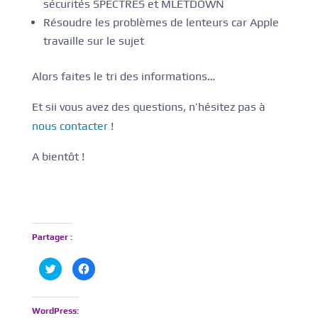
sécurités SPECTRES et MLETDOWN
Résoudre les problèmes de lenteurs car Apple
travaille sur le sujet
Alors faites le tri des informations…
Et sii vous avez des questions, n’hésitez pas à
nous contacter
!
A bientôt !
Partager :
C
C
l
l
i
i
q
q
u
u
e
e
WordPress:
z
z