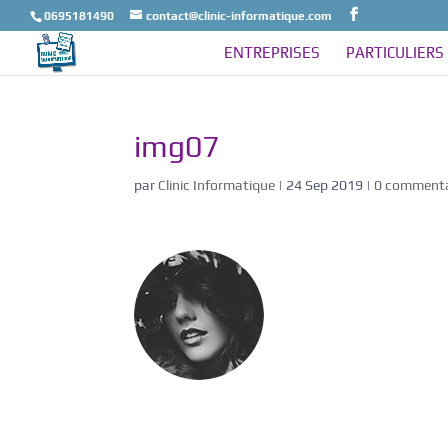
0695181490
contact@clinic-informatique.com
ENTREPRISES
PARTICULIERS
img07
par
Clinic Informatique
|
24 Sep 2019
|
0 commenta