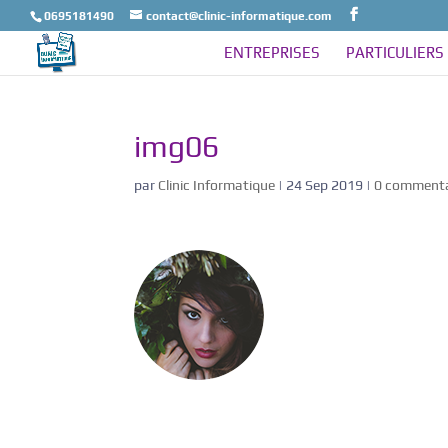
0695181490
contact@clinic-informatique.com
ENTREPRISES
PARTICULIERS
img06
par
Clinic Informatique
|
24 Sep 2019
|
0 commenta