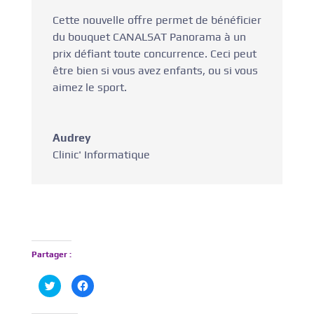
Cette nouvelle offre permet de bénéficier
du bouquet CANALSAT Panorama à un
prix défiant toute concurrence. Ceci peut
être bien si vous avez enfants, ou si vous
aimez le sport.
Audrey
Clinic' Informatique
Partager :
C
C
l
l
i
i
q
q