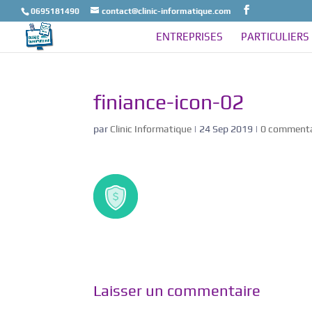
0695181490
contact@clinic-informatique.com
ENTREPRISES
PARTICULIERS
finiance-icon-02
par
Clinic Informatique
|
24 Sep 2019
|
0 commenta
Laisser un commentaire