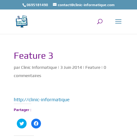
0695181490
contact@clinic-informatique.com
Feature 3
par
Clinic Informatique
|
3 Juin 2014
|
Feature
|
0
commentaires
http://clinic-informatique
Partager :
C
C
l
l
i
i
q
q