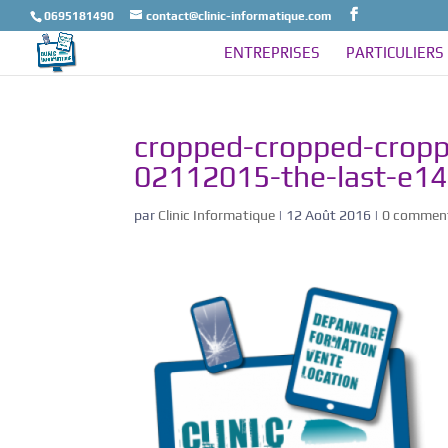
0695181490
contact@clinic-informatique.com
ENTREPRISES
PARTICULIERS
cropped-cropped-croppe
02112015-the-last-e1
par
Clinic Informatique
|
12 Août 2016
|
0 comment