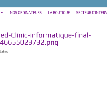
NOS ORDINATEURS
LA BOUTIQUE
SECTEUR D’INTER
d-Clinic-informatique-final-
446655023732.png
aires