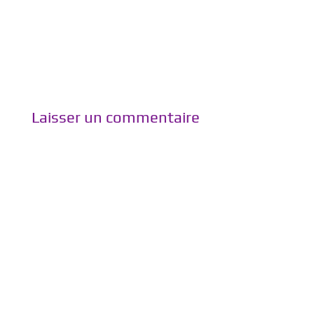
a
a
r
r
t
t
a
a
g
g
e
e
r
r
s
s
u
u
r
r
T
F
w
a
i
c
Laisser un commentaire
t
e
t
b
e
o
r
o
(
k
o
(
u
o
v
u
r
v
e
r
d
e
a
d
n
a
s
n
u
s
n
u
e
n
n
e
o
n
u
o
v
u
e
v
l
e
l
l