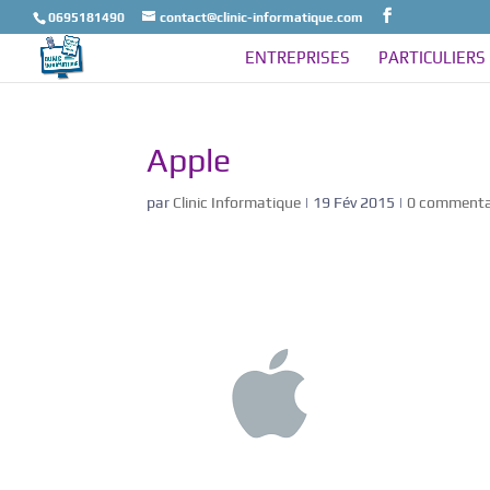
0695181490
contact@clinic-informatique.com
ENTREPRISES
PARTICULIERS
Apple
par
Clinic Informatique
|
19 Fév 2015
|
0 commenta