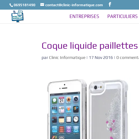
0695181490
contact@clinic-informatique.com
ENTREPRISES
PARTICULIERS
Coque liquide paillette
par
Clinic Informatique
|
17 Nov 2016
|
0 commenta