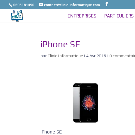
0695181490
contact@clinic-informatique.com
ENTREPRISES
PARTICULIERS
iPhone SE
par
Clinic Informatique
|
4 Avr 2016
|
0 commentai
iPhone SE