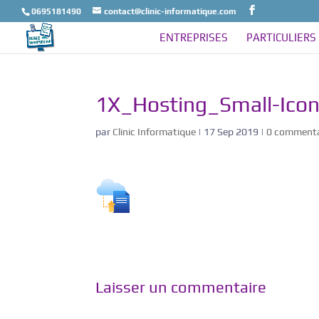
0695181490
contact@clinic-informatique.com
ENTREPRISES
PARTICULIERS
1X_Hosting_Small-Ico
par
Clinic Informatique
|
17 Sep 2019
|
0 commenta
Laisser un commentaire