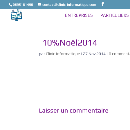
0695181490
contact@clinic-informatique.com
ENTREPRISES
PARTICULIERS
-10%Noël2014
par
Clinic Informatique
|
27 Nov 2014
|
0 commenta
Laisser un commentaire