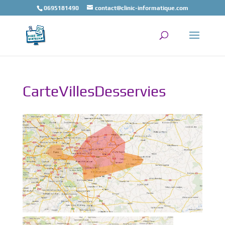
0695181490
contact@clinic-informatique.com
CarteVillesDesservies