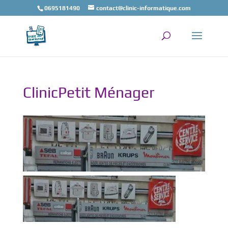
0695181490
contact@clinic-informatique.com
ClinicPetit Ménager