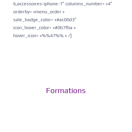
6,accessoires-iphone-7″ columns_number= »4″
orderby= »menu_order »
sale_badge_color= »#ac00d3″
icon_hover_color= »#0b7fba »
hover_icon= »%%47%% » /]
Formations