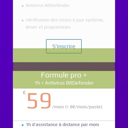
Antivirus BitDefender
Vérification des mises à jour système,
driver et programmes
S'inscrire
Formule pro +
1h + Antivirus BitDefender
59
€
/
mois (+ 8€/mois/poste)
1h d’assistance à distance par mois