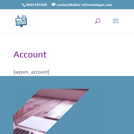
0695181490
contact@clinic-informatique.com
Account
[wpum_account]