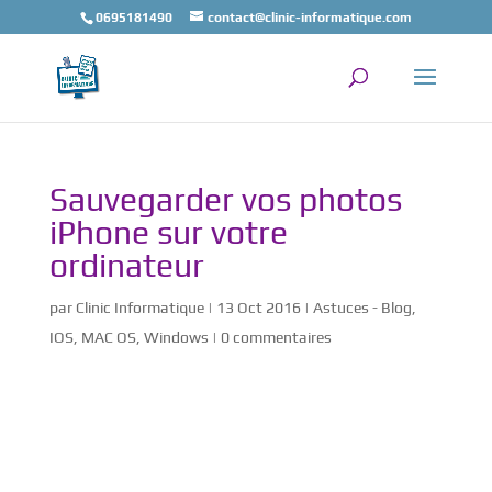
0695181490
contact@clinic-informatique.com
Sauvegarder vos photos
iPhone sur votre
ordinateur
par
Clinic Informatique
|
13 Oct 2016
|
Astuces - Blog
,
IOS
,
MAC OS
,
Windows
|
0 commentaires