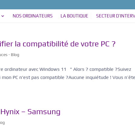
NOS ORDINATEURS
LA BOUTIQUE
SECTEUR D’INTER
er la compatibilité de votre PC ?
uces - Blog
tre ordinateur avec Windows 11 " Alors ? compatible ?Suivez
 si mon PC n'est pas compatible ?Aucune inquiétude ! Vous n’êt
 Hynix – Samsung
log