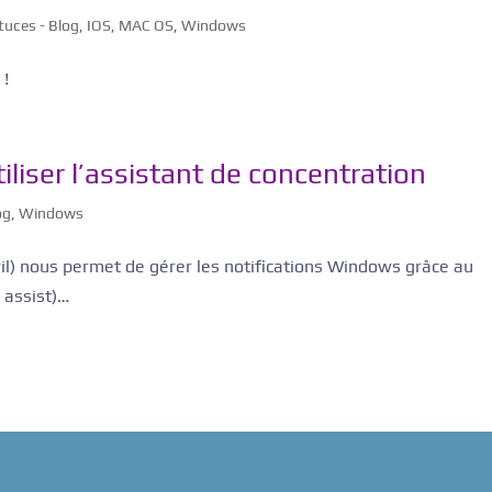
tuces - Blog
,
IOS
,
MAC OS
,
Windows
 !
iser l’assistant de concentration
og
,
Windows
il) nous permet de gérer les notifications Windows grâce au
 assist)…