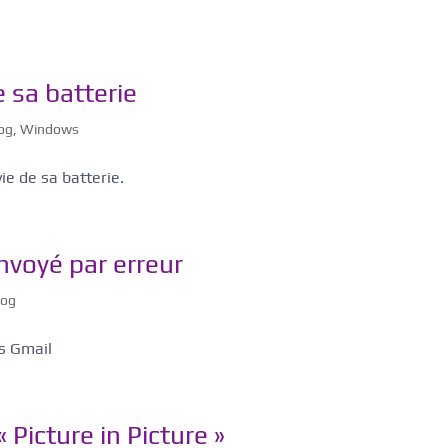
e sa batterie
log
,
Windows
e de sa batterie.
nvoyé par erreur
log
is Gmail
Picture in Picture »