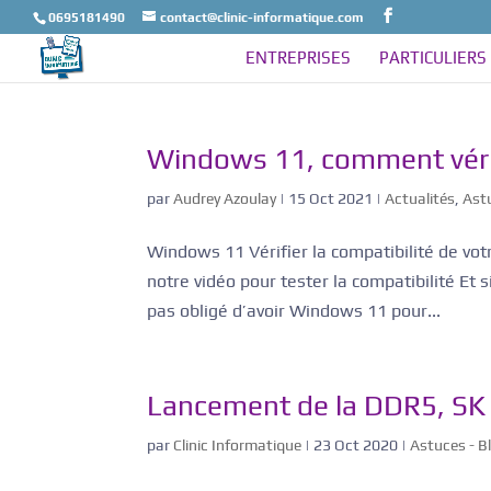
0695181490
contact@clinic-informatique.com
ENTREPRISES
PARTICULIERS
Windows 11, comment vérifi
par
Audrey Azoulay
|
15 Oct 2021
|
Actualités
,
Ast
Windows 11 Vérifier la compatibilité de vo
notre vidéo pour tester la compatibilité Et
pas obligé d’avoir Windows 11 pour...
Lancement de la DDR5, SK
par
Clinic Informatique
|
23 Oct 2020
|
Astuces - B