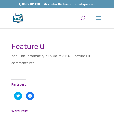
0695181490
contact@clinic-informatique.com
Feature 0
par
Clinic Informatique
|
5 Août 2014
|
Feature
|
0
commentaires
Partager :
C
C
l
l
i
i
q
q
u
u
e
e
WordPress:
z
z