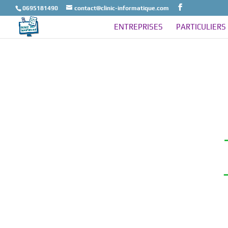
0695181490
contact@clinic-informatique.com
ENTREPRISES
PARTICULIERS