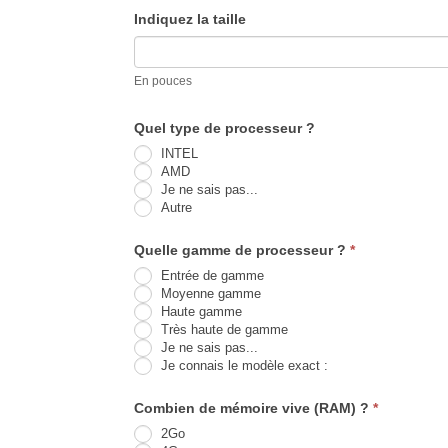
Indiquez la taille
En pouces
Quel type de processeur ?
INTEL
AMD
Je ne sais pas...
Autre
Autre
Quelle gamme de processeur ?
*
Entrée de gamme
Moyenne gamme
Haute gamme
Très haute de gamme
Je ne sais pas...
Je connais le modèle exact :
Je
connais
Combien de mémoire vive (RAM) ?
*
le
modèle
2Go
exact