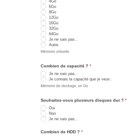
4Go
:
6Go
8Go
12Go
16Go
32Go
64Go
Je ne sais pas...
Autre
Autre
Mémoire virtuelle
Combien de capacité ?
*
Je ne sais pas...
Je connais la capacité que je veux :
Je
Mémoire de stockage, en Go
connais
la
capacité
Souhaitez-vous plusieurs disques dur ?
*
que
Oui
je
veux
Non
:
Je ne sais pas...
Combien de HDD ?
*