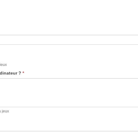
mieux
rdinateur ?
*
s jeux