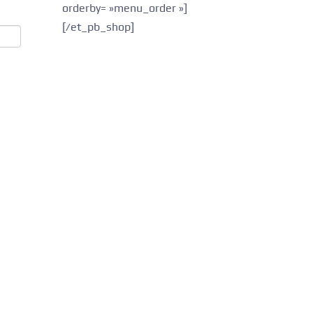
orderby= »menu_order »]
[/et_pb_shop]