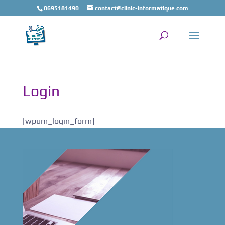
0695181490
contact@clinic-informatique.com
Login
[wpum_login_form]