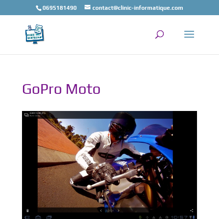
0695181490
contact@clinic-informatique.com
GoPro Moto