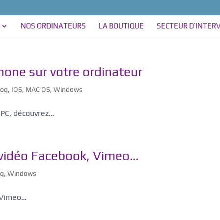
NOS ORDINATEURS
LA BOUTIQUE
SECTEUR D’INTER
hone sur votre ordinateur
log
,
IOS
,
MAC OS
,
Windows
e PC, découvrez…
vidéo Facebook, Vimeo…
og
,
Windows
 Vimeo…