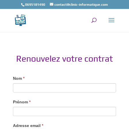
0695181490
contact@clinic-informatique.com
Renouvelez votre contrat
Nom
*
Prénom
*
Adresse email
*