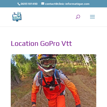
0695181490
contact@clinic-informatique.com
Location GoPro Vtt