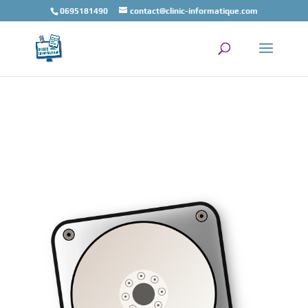
0695181490
contact@clinic-informatique.com